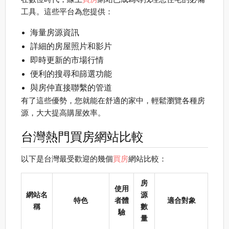
工具。這些平台為您提供：
海量房源資訊
詳細的房屋照片和影片
即時更新的市場行情
便利的搜尋和篩選功能
與房仲直接聯繫的管道
有了這些優勢，您就能在舒適的家中，輕鬆瀏覽各種房
源，大大提高購屋效率。
台灣熱門買房網站比較
以下是台灣最受歡迎的幾個
買房
網站比較：
房
使用
網站名
源
特色
者體
適合對象
稱
數
驗
量