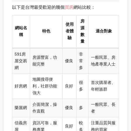
以下是台灣最受歡迎的幾個
買房
網站比較：
房
使用
網站名
源
特色
者體
適合對象
稱
數
驗
量
591房
非
房源豐富，功
一般民眾、房
屋交易
優良
常
能完整
地產專業人士
網
多
地圖搜尋便
很
首次購屋者、
好房網
利，社群功能
良好
多
年輕族群
強大
介面簡潔，操
一般民眾、長
樂屋網
優良
多
作直觀
者
信義房
資訊可靠，服
較
注重品質與服
良好
屋
務專業
多
務的買家