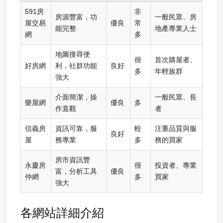
591房
非
房源豐富，功
一般民眾、房
屋交易
優良
常
能完整
地產專業人士
網
多
地圖搜尋便
很
首次購屋者、
好房網
利，社群功能
良好
多
年輕族群
強大
介面簡潔，操
一般民眾、長
樂屋網
優良
多
作直觀
者
信義房
資訊可靠，服
較
注重品質與服
良好
屋
務專業
多
務的買家
房市資訊豐
永慶房
很
投資者、專業
富，分析工具
優良
仲網
多
買家
強大
各網站詳細介紹