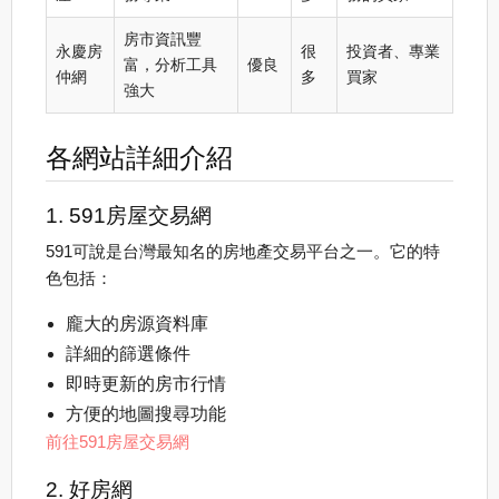
房市資訊豐
永慶房
很
投資者、專業
富，分析工具
優良
仲網
多
買家
強大
各網站詳細介紹
1. 591房屋交易網
591可說是台灣最知名的房地產交易平台之一。它的特
色包括：
龐大的房源資料庫
詳細的篩選條件
即時更新的房市行情
方便的地圖搜尋功能
前往591房屋交易網
2. 好房網